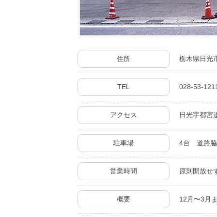
住所
栃木県日光
TEL
028-53-1
アクセス
日光宇都宮道
駐車場
4台 道路
営業時間
原則開放せ
概要
12月〜3