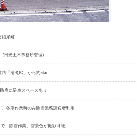
市細尾町
211 (日光土木事務所管理)
路「清滝IC」から約5km
脇路肩に駐車スペースあり
ず、冬期作業時のみ除雪業務請負者利用
月まで、除雪作業、雪景色が撮影可能。