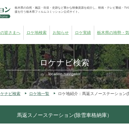
栃木県の自然・施設・街並・史跡など豊かな映像資源を紹介し、映画・テレビ番組・TV
援を行う栃木県フィルムコミッション公式サイト。
者の皆さまへ
ロケ地検索
お知らせ
ロケ実績
栃木県の地勢・
ロケナビ検索
location navigator
ロケナビ検索
ロケ地一覧
ロケ地紹介：馬返スノーステーション(
馬返スノーステーション(除雪車格納庫）