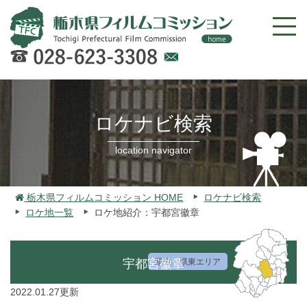
Web
での
お問
ロケナビ検索
い合
わせ
location navigator
栃木県フィルムコミッション HOME
ロケナビ検索
ロケ地一覧
ロケ地紹介：宇都宮徽章
宇都宮徽章
県央・県東エリア
2022.01.27更新