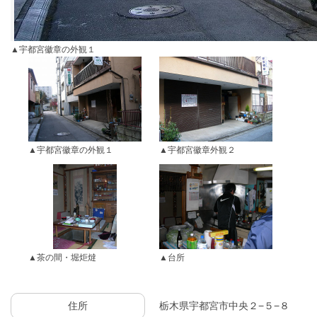
宇都宮徽章の外観１
宇都宮徽章の外観１
宇都宮徽章外観２
茶の間・堀炬燵
台所
住所
栃木県宇都宮市中央２−５−８