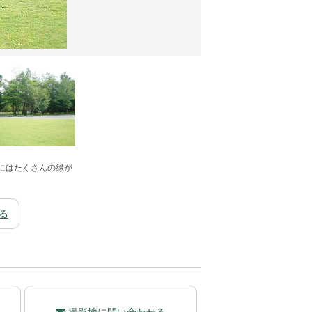
にはたくさんの緑が
。
る