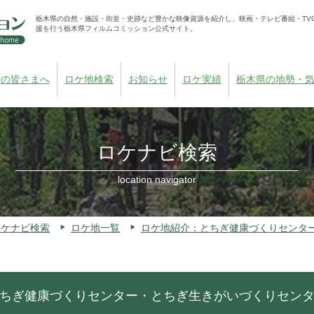
栃木県の自然・施設・街並・史跡など豊かな映像資源を紹介し、映画・テレビ番組・TV
援を行う栃木県フィルムコミッション公式サイト。
者の皆さまへ
ロケ地検索
お知らせ
ロケ実績
栃木県の地勢・
ロケナビ検索
location navigator
ロケナビ検索
ロケ地一覧
ロケ地紹介：とちぎ健康づくりセンタ
ちぎ健康づくりセンター・とちぎ生きがいづくりセン