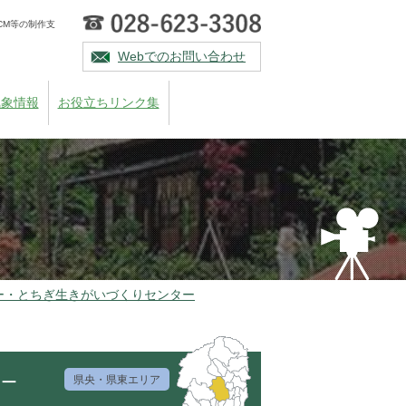
CM等の制作支
Webでのお問い合わせ
気象情報
お役立ちリンク集
ー・とちぎ生きがいづくりセンター
ター
県央・県東エリア