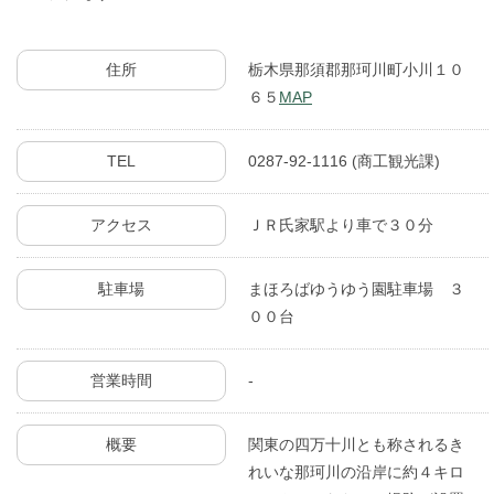
住所
栃木県那須郡那珂川町小川１０
６５
MAP
TEL
0287-92-1116 (商工観光課)
アクセス
ＪＲ氏家駅より車で３０分
駐車場
まほろばゆうゆう園駐車場 ３
００台
営業時間
-
概要
関東の四万十川とも称されるき
れいな那珂川の沿岸に約４キロ