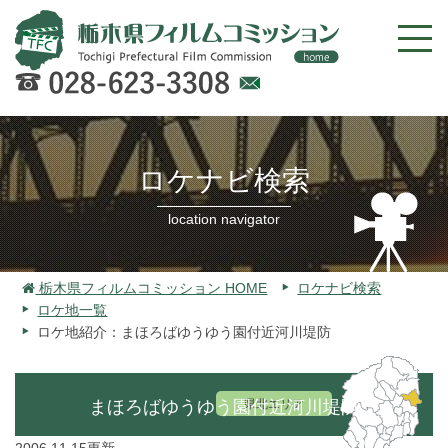
Web
での
お問
ロケナビ検索
い合
わせ
location navigator
栃木県フィルムコミッション HOME
ロケナビ検索
ロケ地一覧
ロケ地紹介：まほろばゆうゆう園付近河川堤防
まほろばゆうゆう園付近河川堤防
県北エリア