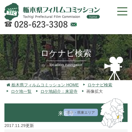
Web
での
お問
ロケナビ検索
い合
わせ
location navigator
栃木県フィルムコミッション HOME
ロケナビ検索
ロケ地一覧
ロケ地紹介：来迎寺
画像拡大
来迎寺
県央・県東エリア
2017.11.29更新