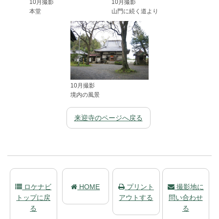
10月撮影
10月撮影
本堂
山門に続く道より
10月撮影
境内の風景
来迎寺のページへ戻る
ロケナビ
HOME
プリント
撮影地に
トップに戻
アウトする
問い合わせ
る
る