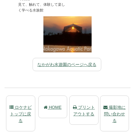
見て、触れて、体験して楽し
く学べる水族館
なかがわ水遊園のページへ戻る
ロケナビ
HOME
プリント
撮影地に
トップに戻
アウトする
問い合わせ
る
る