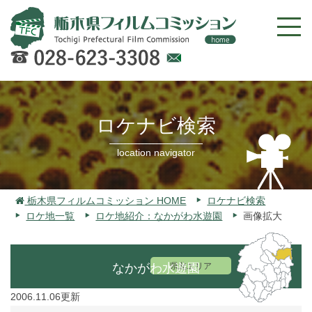
Web
での
お問
ロケナビ検索
い合
わせ
location navigator
栃木県フィルムコミッション HOME
ロケナビ検索
ロケ地一覧
ロケ地紹介：なかがわ水遊園
画像拡大
なかがわ水遊園
県北エリア
2006.11.06更新