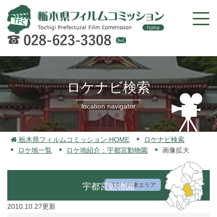
Web
での
お問
ロケナビ検索
い合
わせ
location navigator
栃木県フィルムコミッション HOME
ロケナビ検索
ロケ地一覧
ロケ地紹介：宇都宮動物園
画像拡大
宇都宮動物園
県央・県東エリア
2010.10.27更新