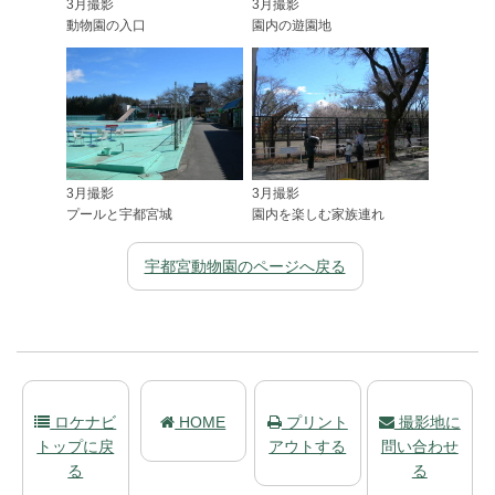
3月撮影
3月撮影
動物園の入口
園内の遊園地
3月撮影
3月撮影
プールと宇都宮城
園内を楽しむ家族連れ
宇都宮動物園のページへ戻る
ロケナビ
HOME
プリント
撮影地に
トップに戻
アウトする
問い合わせ
る
る