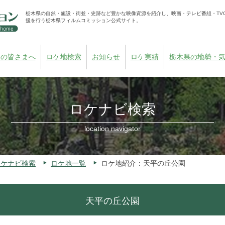
栃木県の自然・施設・街並・史跡など豊かな映像資源を紹介し、映画・テレビ番組・TV
援を行う栃木県フィルムコミッション公式サイト。
者の皆さまへ
ロケ地検索
お知らせ
ロケ実績
栃木県の地勢・
ロケナビ検索
location navigator
ロケナビ検索
ロケ地一覧
ロケ地紹介：天平の丘公園
天平の丘公園