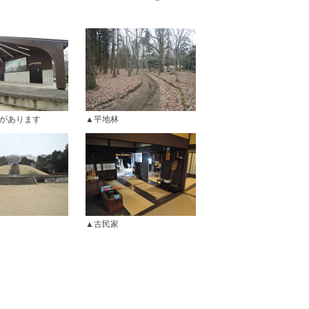
があります
平地林
古民家