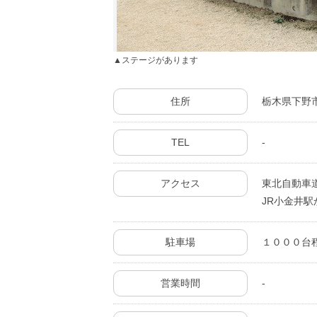
ステージがあります
住所
栃木県下野
TEL
-
アクセス
東北自動車道
JR小金井駅
駐車場
１０００台
営業時間
-